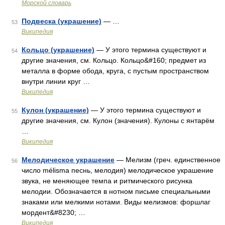
Морской словарь
Подвеска (украшение)
— …
53
Википедия
Кольцо (украшение)
— У этого термина существуют и
54
другие значения, см. Кольцо. Кольцо&#160; предмет из
металла в форме обода, круга, с пустым пространством
внутри линии круг …
Википедия
Кулон (украшение)
— У этого термина существуют и
55
другие значения, см. Кулон (значения). Кулоны с янтарём
…
Википедия
Мелодическое украшение
— Мелизм (греч. единственное
56
число mélisma песнь, мелодия) мелодическое украшение
звука, не меняющее темпа и ритмического рисунка
мелодии. Обозначается в нотном письме специальными
знаками или мелкими нотами. Виды мелизмов: форшлаг
мордент&#8230; …
Википедия