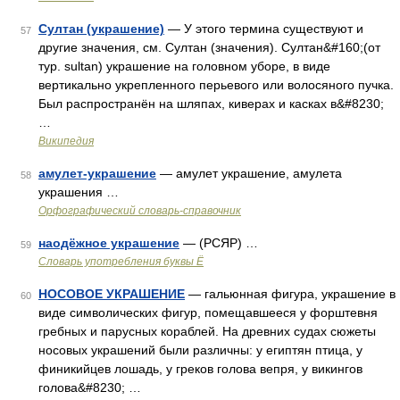
Султан (украшение)
— У этого термина существуют и
57
другие значения, см. Султан (значения). Султан&#160;(от
тур. sultan) украшение на головном уборе, в виде
вертикально укрепленного перьевого или волосяного пучка.
Был распространён на шляпах, киверах и касках в&#8230;
…
Википедия
амулет-украшение
— амулет украшение, амулета
58
украшения …
Орфографический словарь-справочник
наодёжное украшение
— (РСЯР) …
59
Словарь употребления буквы Ё
НОСОВОЕ УКРАШЕНИЕ
— гальюнная фигура, украшение в
60
виде символических фигур, помещавшееся у форштевня
гребных и парусных кораблей. На древних судах сюжеты
носовых украшений были различны: у египтян птица, у
финикийцев лошадь, у греков голова вепря, у викингов
голова&#8230; …