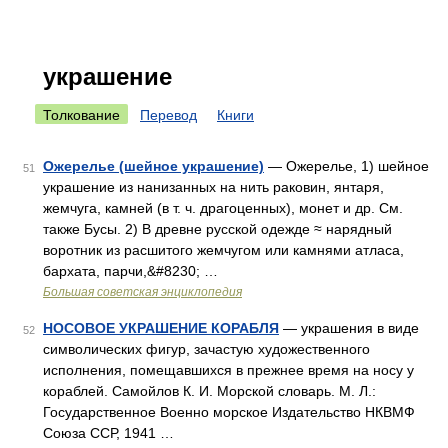
украшение
Толкование
Перевод
Книги
Ожерелье (шейное украшение)
— Ожерелье, 1) шейное
51
украшение из нанизанных на нить раковин, янтаря,
жемчуга, камней (в т. ч. драгоценных), монет и др. См.
также Бусы. 2) В древне русской одежде ≈ нарядный
воротник из расшитого жемчугом или камнями атласа,
бархата, парчи,&#8230; …
Большая советская энциклопедия
НОСОВОЕ УКРАШЕНИЕ КОРАБЛЯ
— украшения в виде
52
символических фигур, зачастую художественного
исполнения, помещавшихся в прежнее время на носу у
кораблей. Самойлов К. И. Морской словарь. М. Л.:
Государственное Военно морское Издательство НКВМФ
Союза ССР, 1941 …